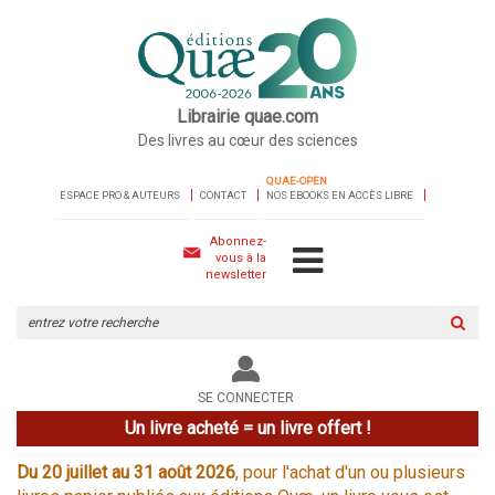
Librairie quae.com
Des livres au cœur des sciences
QUAE-OPEN
ESPACE PRO & AUTEURS
CONTACT
NOS EBOOKS EN ACCÈS LIBRE
Abonnez-
vous à la
newsletter
Rechercher
sur
le
site
SE CONNECTER
Un livre acheté = un livre offert !
Du 20 juillet au 31 août 2026
, pour l'achat d'un ou plusieurs