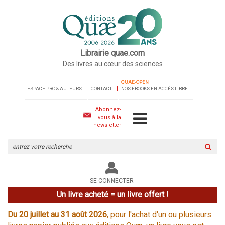
Librairie quae.com
Des livres au cœur des sciences
QUAE-OPEN
ESPACE PRO & AUTEURS
CONTACT
NOS EBOOKS EN ACCÈS LIBRE
Abonnez-
vous à la
newsletter
Rechercher
sur
le
site
SE CONNECTER
Un livre acheté = un livre offert !
Du 20 juillet au 31 août 2026
, pour l'achat d'un ou plusieurs