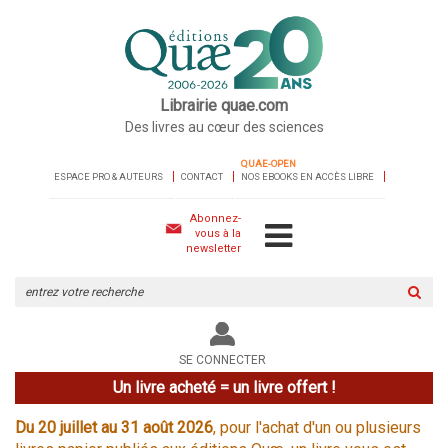
Librairie quae.com
Des livres au cœur des sciences
QUAE-OPEN
ESPACE PRO & AUTEURS
CONTACT
NOS EBOOKS EN ACCÈS LIBRE
Abonnez-
vous à la
newsletter
Rechercher
sur
le
site
SE CONNECTER
Un livre acheté = un livre offert !
Du 20 juillet au 31 août 2026
, pour l'achat d'un ou plusieurs