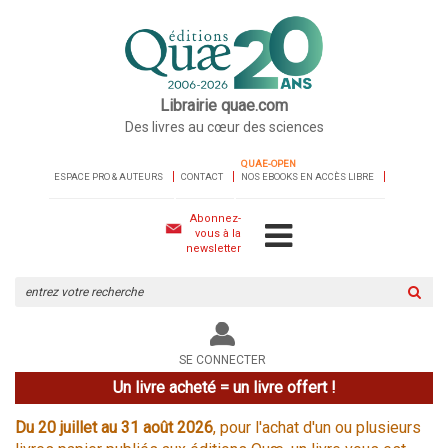
Librairie quae.com
Des livres au cœur des sciences
QUAE-OPEN
ESPACE PRO & AUTEURS
CONTACT
NOS EBOOKS EN ACCÈS LIBRE
Abonnez-
vous à la
newsletter
Rechercher
sur
le
site
SE CONNECTER
Un livre acheté = un livre offert !
Du 20 juillet au 31 août 2026
, pour l'achat d'un ou plusieurs