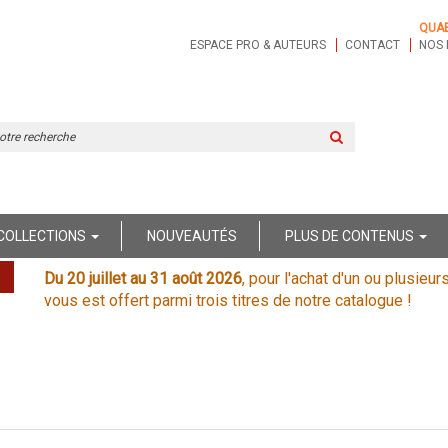
QUA
ESPACE PRO & AUTEURS
CONTACT
NOS 
Rechercher
sur
le
site
COLLECTIONS
NOUVEAUTÉS
PLUS DE CONTENUS
Du 20 juillet au 31 août 2026
, pour l'achat d'un ou plusieur
vous est offert parmi trois titres de notre catalogue !