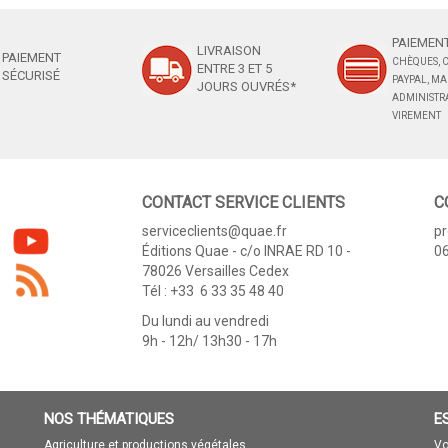
PAIEMENT
LIVRAISON
PAIEMENT
CHÈQUES, C
ENTRE 3 ET 5
SÉCURISÉ
PAYPAL, M
JOURS OUVRÉS*
ADMINISTRA
VIREMENT
CONTACT SERVICE CLIENTS
C
serviceclients@quae.fr
p
Éditions Quae - c/o INRAE RD 10 -
06
78026 Versailles Cedex
Tél : +33 6 33 35 48 40
Du lundi au vendredi
9h - 12h/ 13h30 - 17h
NOS THÉMATIQUES
E
Agriculture et productions végétales
Vo