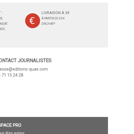
 :
LIVRAISON À 3€
B,
À PARTIR DE 50 €
ANDAT
D'ACHAT*
TIF,
ONTACT JOURNALISTES
resse@editions-quae.com
 71 15 24 28
SPACE PRO
us êtes auteur