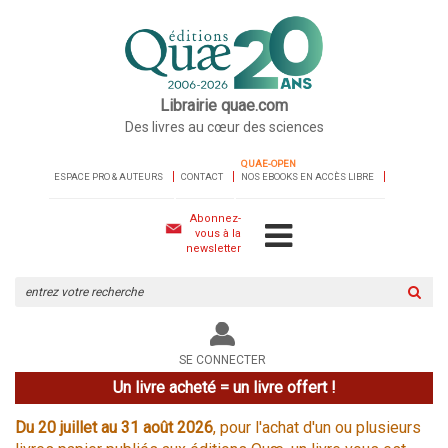
Librairie quae.com
Des livres au cœur des sciences
QUAE-OPEN
ESPACE PRO & AUTEURS
CONTACT
NOS EBOOKS EN ACCÈS LIBRE
Abonnez-
vous à la
newsletter
Rechercher
sur
le
site
SE CONNECTER
Un livre acheté = un livre offert !
Du 20 juillet au 31 août 2026
, pour l'achat d'un ou plusieurs