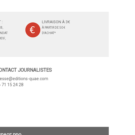
 :
LIVRAISON À 3€
B,
À PARTIR DE 50 €
ANDAT
D'ACHAT*
TIF,
ONTACT JOURNALISTES
resse@editions-quae.com
 71 15 24 28