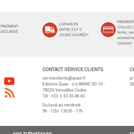
PAIEMENT
LIVRAISON
PAIEMENT
CHÈQUES, C
ENTRE 3 ET 5
SÉCURISÉ
PAYPAL, M
JOURS OUVRÉS*
ADMINISTRA
VIREMENT
CONTACT SERVICE CLIENTS
C
serviceclients@quae.fr
p
Éditions Quae - c/o INRAE RD 10 -
06
78026 Versailles Cedex
Tél : +33 6 33 35 48 40
Du lundi au vendredi
9h - 12h/ 13h30 - 17h