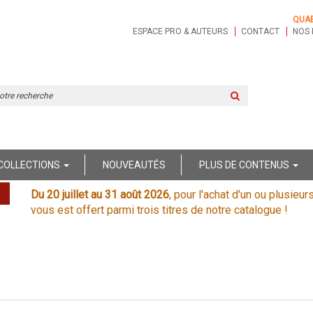
QUA
ESPACE PRO & AUTEURS
CONTACT
NOS 
Rechercher
sur
le
site
COLLECTIONS
NOUVEAUTÉS
PLUS DE CONTENUS
Du 20 juillet au 31 août 2026
, pour l'achat d'un ou plusieur
vous est offert parmi trois titres de notre catalogue !