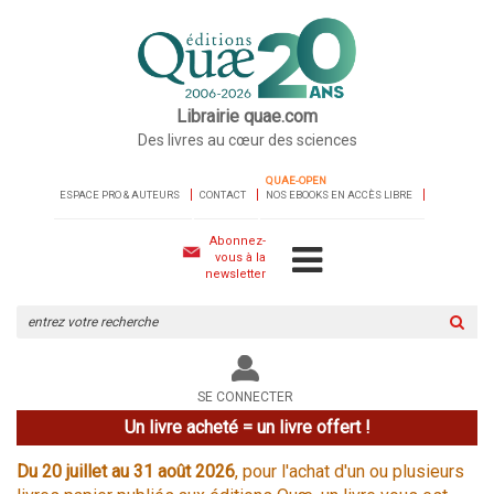
Librairie quae.com
Des livres au cœur des sciences
QUAE-OPEN
ESPACE PRO & AUTEURS
CONTACT
NOS EBOOKS EN ACCÈS LIBRE
Abonnez-
vous à la
newsletter
Rechercher
sur
le
site
SE CONNECTER
Un livre acheté = un livre offert !
Du 20 juillet au 31 août 2026
, pour l'achat d'un ou plusieurs