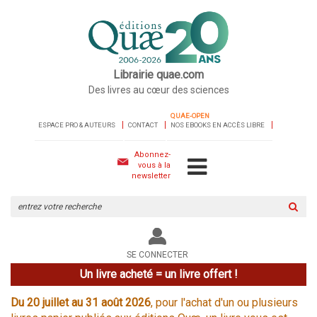
Librairie quae.com
Des livres au cœur des sciences
QUAE-OPEN
ESPACE PRO & AUTEURS
CONTACT
NOS EBOOKS EN ACCÈS LIBRE
Abonnez-
vous à la
newsletter
Rechercher
sur
le
site
SE CONNECTER
Un livre acheté = un livre offert !
Du 20 juillet au 31 août 2026
, pour l'achat d'un ou plusieurs