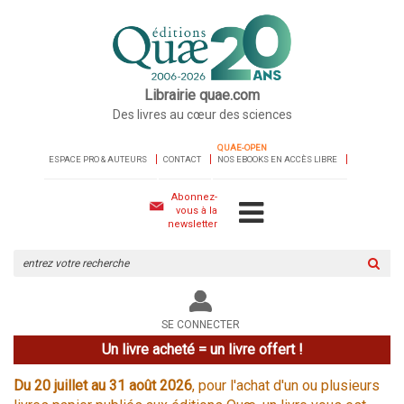
Librairie quae.com
Des livres au cœur des sciences
QUAE-OPEN
ESPACE PRO & AUTEURS
CONTACT
NOS EBOOKS EN ACCÈS LIBRE
Abonnez-
vous à la
newsletter
Rechercher
sur
le
site
SE CONNECTER
Un livre acheté = un livre offert !
Du 20 juillet au 31 août 2026
, pour l'achat d'un ou plusieurs