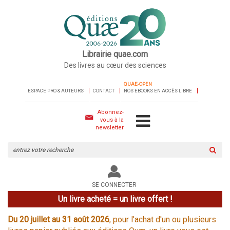
Librairie quae.com
Des livres au cœur des sciences
QUAE-OPEN
ESPACE PRO & AUTEURS
CONTACT
NOS EBOOKS EN ACCÈS LIBRE
Abonnez-
vous à la
newsletter
Rechercher
sur
le
site
SE CONNECTER
Un livre acheté = un livre offert !
Du 20 juillet au 31 août 2026
, pour l'achat d'un ou plusieurs