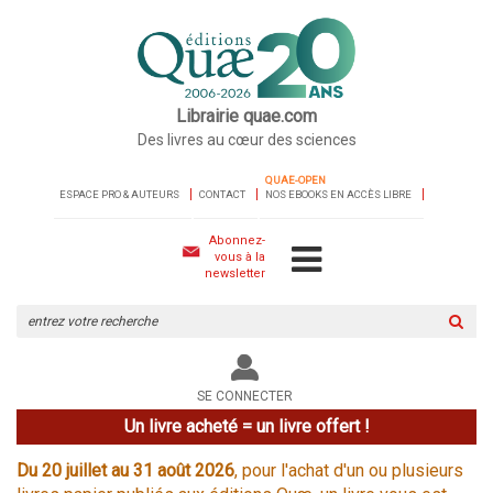
Librairie quae.com
Des livres au cœur des sciences
QUAE-OPEN
ESPACE PRO & AUTEURS
CONTACT
NOS EBOOKS EN ACCÈS LIBRE
Abonnez-
vous à la
newsletter
Rechercher
sur
le
site
SE CONNECTER
Un livre acheté = un livre offert !
Du 20 juillet au 31 août 2026
, pour l'achat d'un ou plusieurs