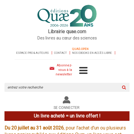
Librairie quae.com
Des livres au cœur des sciences
QUAE-OPEN
ESPACE PRO & AUTEURS
CONTACT
NOS EBOOKS EN ACCÈS LIBRE
Abonnez-
vous à la
newsletter
Rechercher
sur
le
site
SE CONNECTER
Un livre acheté = un livre offert !
Du 20 juillet au 31 août 2026
, pour l'achat d'un ou plusieurs