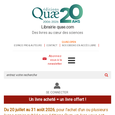
Librairie quae.com
Des livres au cœur des sciences
QUAE-OPEN
ESPACE PRO & AUTEURS
CONTACT
NOS EBOOKS EN ACCÈS LIBRE
Abonnez-
vous à la
newsletter
Rechercher
sur
le
site
SE CONNECTER
Un livre acheté = un livre offert !
Du 20 juillet au 31 août 2026
, pour l'achat d'un ou plusieurs