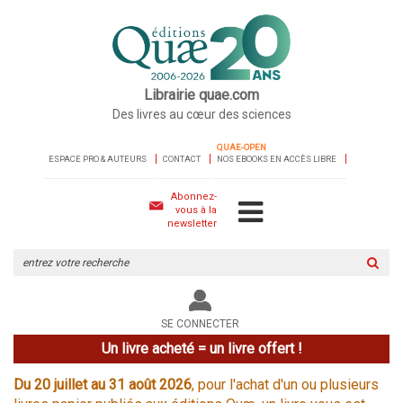
Librairie quae.com
Des livres au cœur des sciences
QUAE-OPEN
ESPACE PRO & AUTEURS
CONTACT
NOS EBOOKS EN ACCÈS LIBRE
Abonnez-
vous à la
newsletter
Rechercher
sur
le
site
SE CONNECTER
Un livre acheté = un livre offert !
Du 20 juillet au 31 août 2026
, pour l'achat d'un ou plusieurs