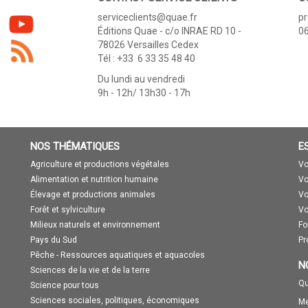
serviceclients@quae.fr
p
Éditions Quae - c/o INRAE RD 10 -
06
78026 Versailles Cedex
Tél : +33 6 33 35 48 40
Du lundi au vendredi
9h - 12h/ 13h30 - 17h
NOS THÉMATIQUES
E
Agriculture et productions végétales
Vo
Alimentation et nutrition humaine
Vo
Élevage et productions animales
Vo
Forêt et sylviculture
Vo
Milieux naturels et environnement
Fo
Pays du Sud
Pr
Pêche - Ressources aquatiques et aquacoles
N
Sciences de la vie et de la terre
Qu
Science pour tous
Sciences sociales, politiques, économiques
Me