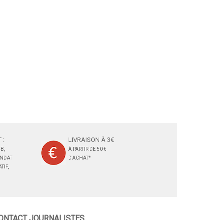
 :
LIVRAISON À 3€
B,
À PARTIR DE 50 €
ANDAT
D'ACHAT*
TIF,
ONTACT JOURNALISTES