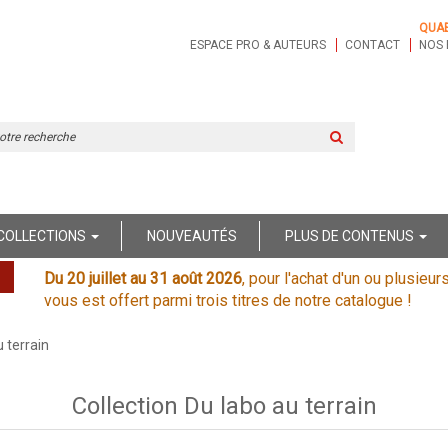
QUA
ESPACE PRO & AUTEURS
CONTACT
NOS 
Rechercher
sur
le
site
COLLECTIONS
NOUVEAUTÉS
PLUS DE CONTENUS
Du 20 juillet au 31 août 2026
, pour l'achat d'un ou plusieur
vous est offert parmi trois titres de notre catalogue !
u terrain
Collection Du labo au terrain