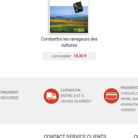
Combattre les ravageurs des
cultures
Livre papier
18,30 €
PAIEMENT
LIVRAISON
PAIEMENT
CHÈQUES, C
ENTRE 3 ET 5
SÉCURISÉ
PAYPAL, M
JOURS OUVRÉS*
ADMINISTRA
VIREMENT
CONTACT SERVICE CLIENTS
C