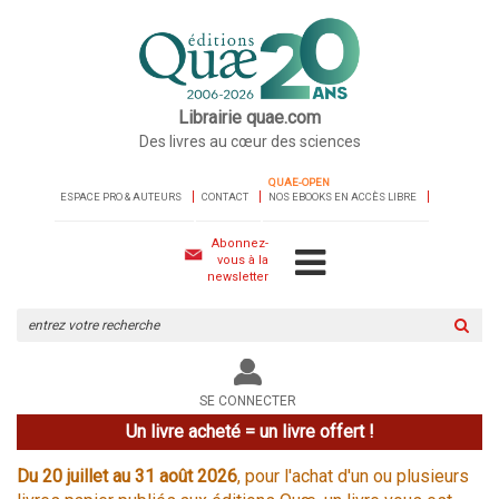
Librairie quae.com
Des livres au cœur des sciences
QUAE-OPEN
ESPACE PRO & AUTEURS
CONTACT
NOS EBOOKS EN ACCÈS LIBRE
Abonnez-
vous à la
newsletter
Rechercher
sur
le
site
SE CONNECTER
Un livre acheté = un livre offert !
Du 20 juillet au 31 août 2026
, pour l'achat d'un ou plusieurs