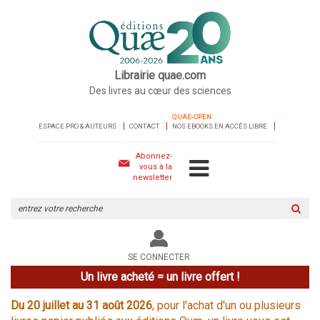
Librairie quae.com
Des livres au cœur des sciences
QUAE-OPEN
ESPACE PRO & AUTEURS
CONTACT
NOS EBOOKS EN ACCÈS LIBRE
Abonnez-
vous à la
newsletter
Rechercher
sur
le
site
SE CONNECTER
Un livre acheté = un livre offert !
Du 20 juillet au 31 août 2026
, pour l'achat d'un ou plusieurs