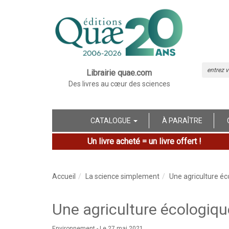
Librairie quae.com
Des livres au cœur des sciences
CATALOGUE
À PARAÎTRE
Un livre acheté = un livre offert !
Accueil
La science simplement
Une agriculture éc
Une agriculture écologiqu
Environnement -
Le 27 mai 2021