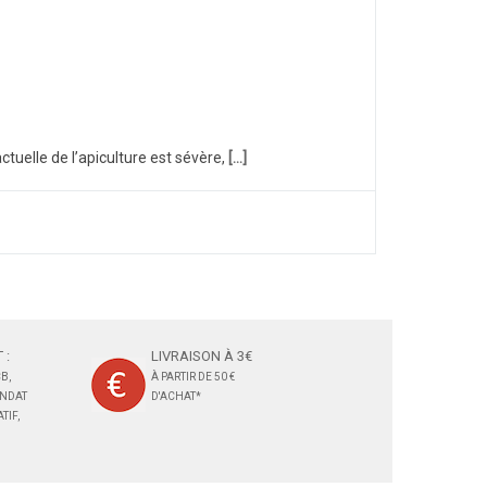
ctuelle de l’apiculture est sévère,
[...]
 :
LIVRAISON À 3€
B,
À PARTIR DE 50 €
ANDAT
D'ACHAT*
TIF,