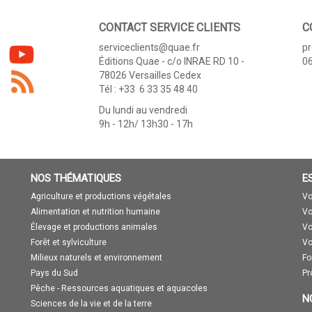
CONTACT SERVICE CLIENTS
C
serviceclients@quae.fr
p
Éditions Quae - c/o INRAE RD 10 -
06
78026 Versailles Cedex
Tél : +33 6 33 35 48 40
Du lundi au vendredi
9h - 12h/ 13h30 - 17h
NOS THÉMATIQUES
E
Agriculture et productions végétales
Vo
Alimentation et nutrition humaine
Vo
Élevage et productions animales
Vo
Forêt et sylviculture
Vo
Milieux naturels et environnement
Fo
Pays du Sud
Pr
Pêche - Ressources aquatiques et aquacoles
N
Sciences de la vie et de la terre