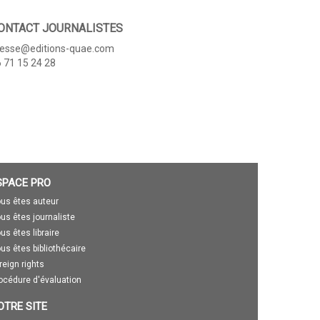
ONTACT JOURNALISTES
resse@editions-quae.com
 71 15 24 28
SPACE PRO
us êtes auteur
us êtes journaliste
us êtes libraire
us êtes bibliothécaire
reign rights
océdure d'évaluation
OTRE SITE