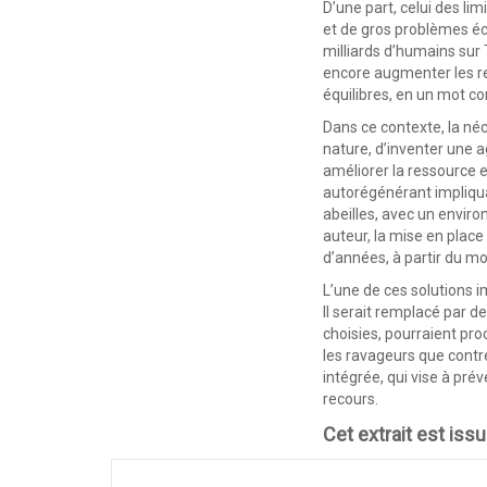
D’une part, celui des l
et de gros problèmes éc
milliards d’humains sur 
encore augmenter les re
équilibres, en un mot co
Dans ce contexte, la néce
nature, d’inventer une 
améliorer la ressource e
autorégénérant impliqua
abeilles, avec un envir
auteur, la mise en place
d’années, à partir du mo
L’une de ces solutions im
Il serait remplacé par d
choisies, pourraient pr
les ravageurs que contre
intégrée, qui vise à pré
recours.
Cet extrait est issu