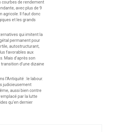
des courbes de rendement
endante, avec plus de 9
agricole. Il faut donc
iques et les grands
ternatives qui imitent la
végétal permanent pour
tile, autostructurant,
lus favorables aux
s. Mais d’après son
 transition d’une dizaine
 l’Antiquité : le labour.
res judicieusement
même, aussi bien contre
remplacé par la lutte
cides qu’en dernier