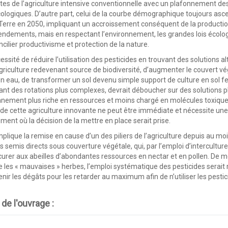
imites de l’agriculture intensive conventionnelle avec un plafonnement 
ologiques. D’autre part, celui de la courbe démographique toujours asc
Terre en 2050, impliquant un accroissement conséquent de la production 
ndements, mais en respectant l’environnement, les grandes lois écolog
ncilier productivisme et protection de la nature.
ssité de réduire l’utilisation des pesticides en trouvant des solutions al
agriculture redevenant source de biodiversité, d’augmenter le couvert 
n eau, de transformer un sol devenu simple support de culture en sol fer
nt des rotations plus complexes, devrait déboucher sur des solutions p
onnement plus riche en ressources et moins chargé en molécules toxique
 de cette agriculture innovante ne peut être immédiate et nécessite une
ment où la décision de la mettre en place serait prise.
plique la remise en cause d’un des piliers de l’agriculture depuis au moins
es semis directs sous couverture végétale, qui, par l’emploi d’intercultu
ocurer aux abeilles d’abondantes ressources en nectar et en pollen. De 
 les « mauvaises » herbes, l’emploi systématique des pesticides serait 
venir les dégâts pour les retarder au maximum afin de n’utiliser les pesti
 de l'ouvrage :