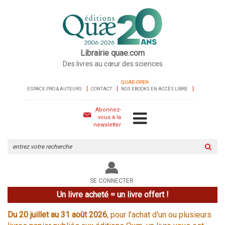
Librairie quae.com
Des livres au cœur des sciences
QUAE-OPEN
ESPACE PRO & AUTEURS
CONTACT
NOS EBOOKS EN ACCÈS LIBRE
Abonnez-
vous à la
newsletter
Rechercher
sur
le
site
SE CONNECTER
Un livre acheté = un livre offert !
Du 20 juillet au 31 août 2026
, pour l'achat d'un ou plusieurs