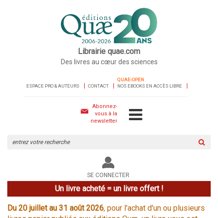
Librairie quae.com
Des livres au cœur des sciences
QUAE-OPEN
ESPACE PRO & AUTEURS
CONTACT
NOS EBOOKS EN ACCÈS LIBRE
Abonnez-
vous à la
newsletter
Rechercher
sur
le
site
SE CONNECTER
Un livre acheté = un livre offert !
Du 20 juillet au 31 août 2026
, pour l'achat d'un ou plusieurs