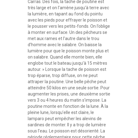
Carras. Des fois, la tache de poutine est
très large et on l’amène jusqu’à terre avec
la lumière, en tapant au fond du pointu
avec les pieds pour effrayer le poisson et
le pousser vers les petits-fonds. On l’oblige
à monter en surface. Un des pêcheurs se
met aux rames et l’autre dans le trou
d’homme avec le salabre. On baisse la
lumière pour que le poisson monte plus et
on salabre. Quand elle monte bien, elle
englobe tout le bateau jusqu’à 15 mètres
autour. » Lorsque la tache de poisson est
trop éparse, trop diffuse, on ne peut
attraper la poutine. Une belle pêche peut
atteindre 50 kilos en une seule sortie. Pour
augmenter les prises, une deuxième sortie
vers 3 ou 4 heures du matin s’impose. La
poutine monte en fonction de la lune. À la
pleine lune, lorsqu’elle est claire, le
lamparo peut empêcher les alevins de
sardines de monter. Il y a trop de lumière
sous l’eau. Le poisson est désorienté. La
période réglementaire pour cette pêche