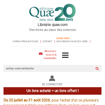
Librairie quae.com
Des livres au cœur des sciences
QUAE-OPEN
ESPACE PRO & AUTEURS
CONTACT
NOS EBOOKS EN ACCÈS LIBRE
Abonnez-
vous à la
newsletter
Rechercher
sur
le
site
SE CONNECTER
Un livre acheté = un livre offert !
Du 20 juillet au 31 août 2026
, pour l'achat d'un ou plusieurs