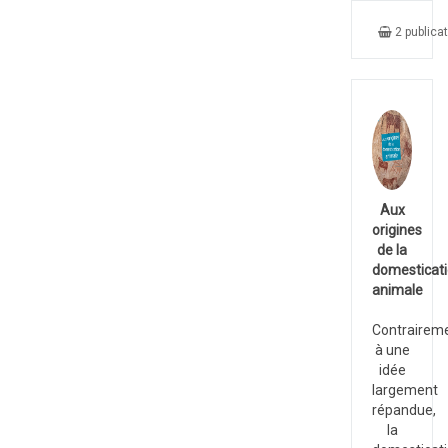
2 publica
Aux
origines
de la
domesticat
animale
Contrairem
à une
idée
largement
répandue,
la