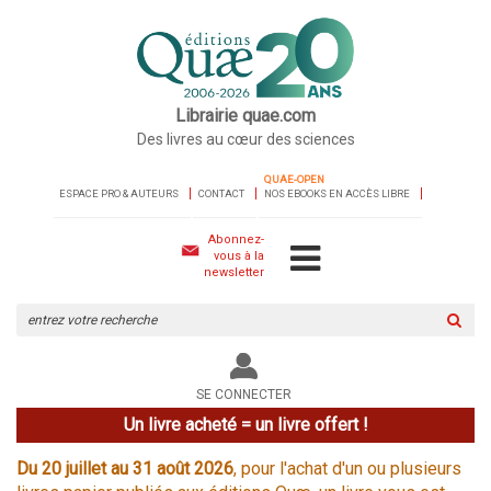
Librairie quae.com
Des livres au cœur des sciences
QUAE-OPEN
ESPACE PRO & AUTEURS
CONTACT
NOS EBOOKS EN ACCÈS LIBRE
Abonnez-
vous à la
newsletter
Rechercher
sur
le
site
SE CONNECTER
Un livre acheté = un livre offert !
Du 20 juillet au 31 août 2026
, pour l'achat d'un ou plusieurs