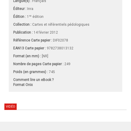
Langue(s) :
Français
Éditeur :
Inra
re
Édition :
1
édition
Collection :
Cartes et référentiels pédologiques
Publication :
14 février 2012
Référence Carte papier :
DIF02078
EAN13 Carte papier :
9782738013132
Format (en mm)
:
[NR]
Nombre de pages
Carte papier
:
249
Poids (en grammes) :
745
Comment lire un eBook ?
Format Onix
VIDÉO