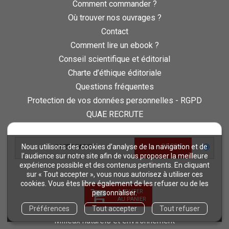
Comment commander ?
Où trouver nos ouvrages ?
Contact
Comment lire un ebook ?
Conseil scientifique et éditorial
Charte d’éthique éditoriale
Questions fréquentes
Protection de vos données personnelles - RGPD
QUAE RECRUTE
Retours et commandes
25,00 €
Nous utilisons des cookies d’analyse de la navigation et de
CARTE PAPIER
NOS THÉMATIQUES
l’audience sur notre site afin de vous proposer la meilleure
Agriculture et productions végétales
expérience possible et des contenus pertinents. En cliquant
sur « Tout accepter », vous nous autorisez à utiliser ces
Alimentation et nutrition humaine
cookies. Vous êtes libre également de les refuser ou de les
AJOUTER
Élevage et productions animales
personnaliser.
AU PANIER
Forêt et sylviculture
Préférences
Tout accepter
Tout refuser
Milieux naturels et environnement