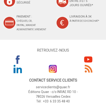
ENTRE 3 ET 5
SÉCURISÉ
JOURS OUVRÉS*
PAIEMENT :
LIVRAISON À 3€
CHÈQUES, CB,
À PARTIR DE 50 € D'ACHAT*
PAYPAL, MANDAT
ADMINISTRATIF, VIREMENT
RETROUVEZ-NOUS
CONTACT SERVICE CLIENTS
serviceclients@quae.fr
Éditions Quae - c/o INRAE RD 10 -
78026 Versailles Cedex
Tél : +33 6 33 35 48 40