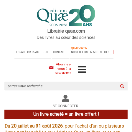
Librairie quae.com
Des livres au cœur des sciences
QUAE-OPEN
ESPACE PRO & AUTEURS
CONTACT
NOS EBOOKS EN ACCÈS LIBRE
Abonnez-
vous à la
newsletter
Rechercher
sur
le
site
SE CONNECTER
Un livre acheté = un livre offert !
Du 20 juillet au 31 août 2026
, pour l'achat d'un ou plusieurs