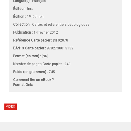
Langue(s) :
Français
Éditeur :
Inra
re
Édition :
1
édition
Collection :
Cartes et référentiels pédologiques
Publication :
14 février 2012
Référence Carte papier :
DIF02078
EAN13 Carte papier :
9782738013132
Format (en mm)
:
[NR]
Nombre de pages
Carte papier
:
249
Poids (en grammes) :
745
Comment lire un eBook ?
Format Onix
VIDÉO