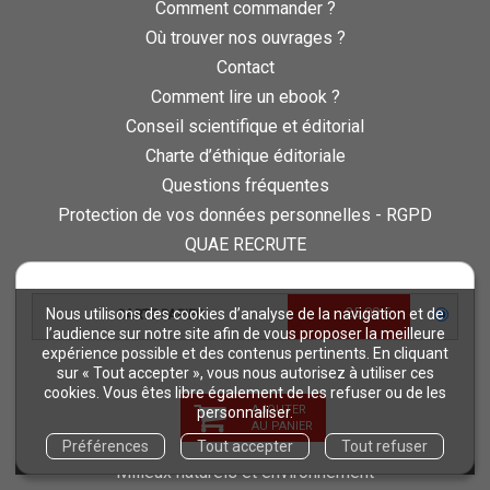
Comment commander ?
Où trouver nos ouvrages ?
Contact
Comment lire un ebook ?
Conseil scientifique et éditorial
Charte d’éthique éditoriale
Questions fréquentes
Protection de vos données personnelles - RGPD
QUAE RECRUTE
Retours et commandes
25,00 €
Nous utilisons des cookies d’analyse de la navigation et de
CARTE PAPIER
NOS THÉMATIQUES
l’audience sur notre site afin de vous proposer la meilleure
Agriculture et productions végétales
expérience possible et des contenus pertinents. En cliquant
sur « Tout accepter », vous nous autorisez à utiliser ces
Alimentation et nutrition humaine
cookies. Vous êtes libre également de les refuser ou de les
AJOUTER
Élevage et productions animales
personnaliser.
AU PANIER
Forêt et sylviculture
Préférences
Tout accepter
Tout refuser
Milieux naturels et environnement