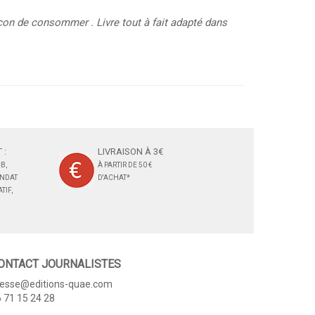
façon de consommer . Livre tout à fait adapté dans
 :
LIVRAISON À 3€
B,
À PARTIR DE 50 €
ANDAT
D'ACHAT*
TIF,
ONTACT JOURNALISTES
resse@editions-quae.com
 71 15 24 28