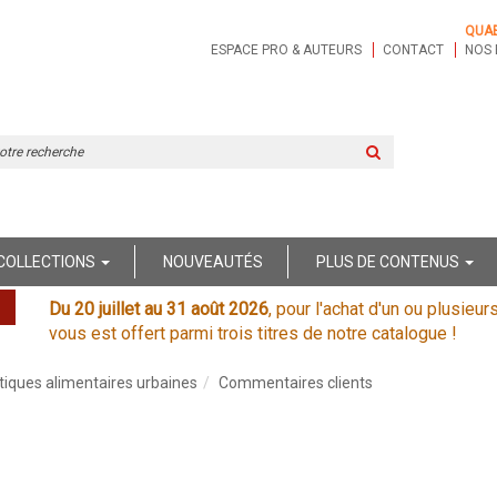
QUA
ESPACE PRO & AUTEURS
CONTACT
NOS 
Rechercher
sur
le
site
COLLECTIONS
NOUVEAUTÉS
PLUS DE CONTENUS
Du 20 juillet au 31 août 2026
, pour l'achat d'un ou plusieur
vous est offert parmi trois titres de notre catalogue !
itiques alimentaires urbaines
Commentaires clients