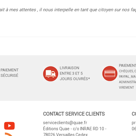
ait à mes attentes , il nous interpelle en tant que citoyen sur nos 
PAIEMENT
LIVRAISON
PAIEMENT
CHÈQUES, C
ENTRE 3 ET 5
SÉCURISÉ
PAYPAL, M
JOURS OUVRÉS*
ADMINISTRA
VIREMENT
CONTACT SERVICE CLIENTS
C
serviceclients@quae.fr
p
Éditions Quae - c/o INRAE RD 10 -
06
78026 Versailles Cedex