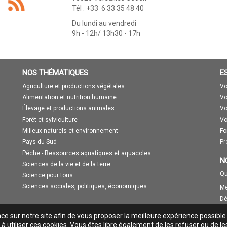
Tél : +33 6 33 35 48 40
Du lundi au vendredi
9h - 12h/ 13h30 - 17h
NOS THÉMATIQUES
E
Agriculture et productions végétales
Vo
Alimentation et nutrition humaine
Vo
Élevage et productions animales
Vo
Forêt et sylviculture
Vo
Milieux naturels et environnement
Fo
Pays du Sud
Pr
Pêche - Ressources aquatiques et aquacoles
N
Sciences de la vie et de la terre
Qu
Science pour tous
Sciences sociales, politiques, économiques
Me
Dé
nce sur notre site afin de vous proposer la meilleure expérience possible
à utiliser ces cookies. Vous êtes libre également de les refuser ou de le