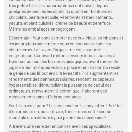
très petite taille, les nanomatériaux ont envahi depuis
quelques décennies les objets du quotidien : bonbons et
chocolats, peinture et colle, vêtements et médicaments,
yaourts et plats cuisinés, crème de beauté et dentifrice…
Même les emballages en regorgent !
Désormais il faut donc compter avec eux. Nous les inhalons et
les ingurgitons sans même nous en apercevoir tant leur
cheminement à travers l’organisme est sinueux et
énigmatique. Car avant même d’évaluer leurs capacités à
traverser ou non des barrières biologiques, avant même de
juger de leur utilité, les voilà sur place et en masse. Où réside
le génie de ces lilliputiens ultra-réactifs ? Ils augmentent les
rendements des panneaux solaires, rendent les capteurs
hypersensibles, démultiplient la puissance de calcul des
ordinateurs, réinventent l’électronique, élaborent des
médicaments sans effets secondaires…
Faut-il en avoir peur ? Les encenser ou les boycotter ? Arrêter
d’en produire ou, au contraire, foncer dans cette course
mondiale qui a débuté il y a à peine deux décennies ?
À travers une série de rencontres avec des spécialistes,