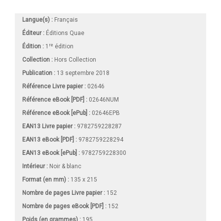
Langue(s) :
Français
Éditeur :
Éditions Quae
re
Édition :
1
édition
Collection :
Hors Collection
Publication :
13 septembre 2018
Référence Livre papier :
02646
Référence eBook [PDF] :
02646NUM
Référence eBook [ePub] :
02646EPB
EAN13 Livre papier :
9782759228287
EAN13 eBook [PDF] :
9782759228294
EAN13 eBook [ePub] :
9782759228300
Intérieur :
Noir & blanc
Format (en mm)
:
135 x 215
Nombre de pages
Livre papier
:
152
Nombre de pages
eBook [PDF]
:
152
Poids (en grammes) :
195