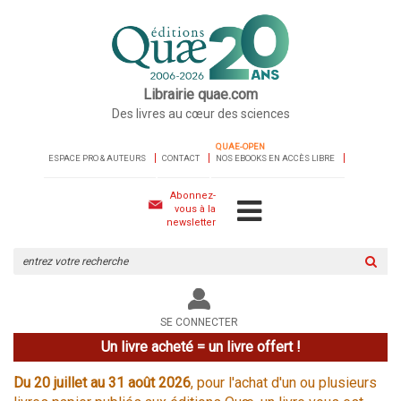
Librairie quae.com
Des livres au cœur des sciences
QUAE-OPEN
ESPACE PRO & AUTEURS
CONTACT
NOS EBOOKS EN ACCÈS LIBRE
Abonnez-
vous à la
newsletter
Rechercher
sur
le
site
SE CONNECTER
Un livre acheté = un livre offert !
Du 20 juillet au 31 août 2026
, pour l'achat d'un ou plusieurs