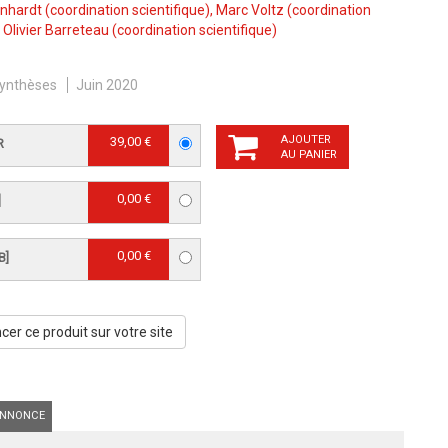
enhardt
(coordination scientifique),
Marc Voltz
(coordination
,
Olivier Barreteau
(coordination scientifique)
ynthèses
Juin 2020
AJOUTER
39,00 €
R
AU PANIER
0,00 €
]
0,00 €
B]
er ce produit sur votre site
NNONCE