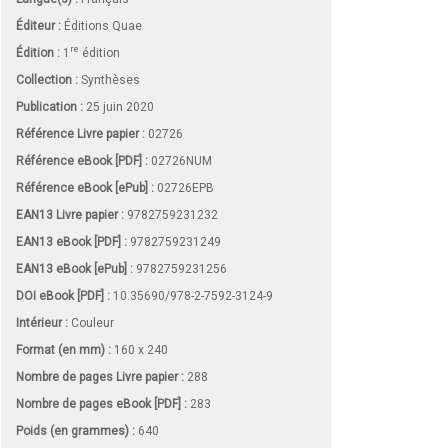
Éditeur :
Éditions Quae
re
Édition :
1
édition
Collection :
Synthèses
Publication :
25 juin 2020
Référence Livre papier :
02726
Référence eBook [PDF] :
02726NUM
Référence eBook [ePub] :
02726EPB
EAN13 Livre papier :
9782759231232
EAN13 eBook [PDF] :
9782759231249
EAN13 eBook [ePub] :
9782759231256
DOI eBook [PDF] :
10.35690/978-2-7592-3124-9
Intérieur :
Couleur
Format (en mm)
:
160 x 240
Nombre de pages
Livre papier
:
288
Nombre de pages
eBook [PDF]
:
283
Poids (en grammes) :
640