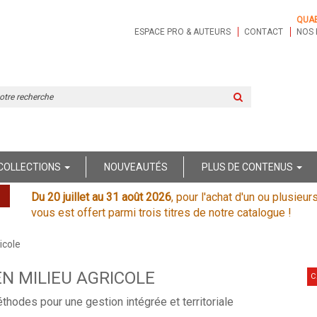
QUA
ESPACE PRO & AUTEURS
CONTACT
NOS 
Rechercher
sur
le
site
COLLECTIONS
NOUVEAUTÉS
PLUS DE CONTENUS
Du 20 juillet au 31 août 2026
, pour l'achat d'un ou plusieur
vous est offert parmi trois titres de notre catalogue !
icole
EN MILIEU AGRICOLE
C
éthodes pour une gestion intégrée et territoriale