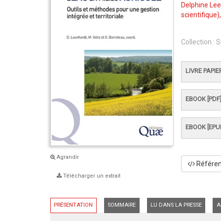
Delphine Le
scientifique)
Collection :
S
LIVRE PAPIE
EBOOK [PDF
EBOOK [EPU
Agrandir
Référenc
Télécharger un extrait
PRÉSENTATION
SOMMAIRE
LU DANS LA PRESSE
A