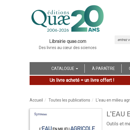
Librairie quae.com
Des livres au cœur des sciences
CATALOGUE
À PARAÎTRE
Un livre acheté = un livre offert !
Accueil
Toutes les publications
L'eau en milieu agr
L'EAU 
Outils et m