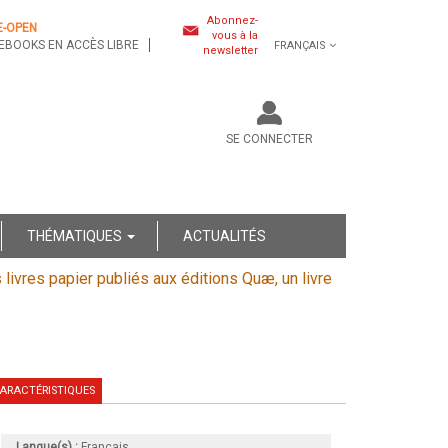
Abonnez-
E-OPEN
vous à la
EBOOKS EN ACCÈS LIBRE
FRANÇAIS
newsletter
SE CONNECTER
THÉMATIQUES
ACTUALITÉS
s livres papier publiés aux éditions Quæ, un livre
ARACTÉRISTIQUES
Langue(s) :
Français