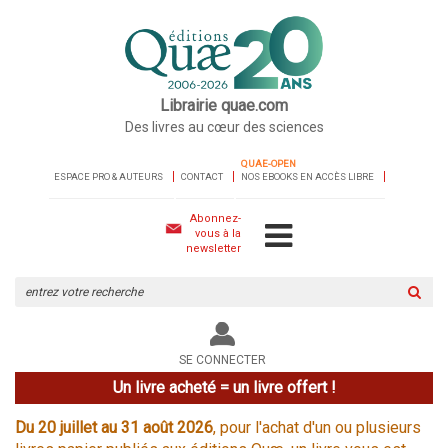
Librairie quae.com
Des livres au cœur des sciences
QUAE-OPEN
ESPACE PRO & AUTEURS
CONTACT
NOS EBOOKS EN ACCÈS LIBRE
Abonnez-
vous à la
newsletter
Rechercher
sur
le
site
SE CONNECTER
Un livre acheté = un livre offert !
Du 20 juillet au 31 août 2026
, pour l'achat d'un ou plusieurs