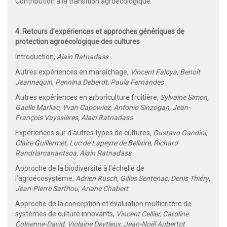
Contribution à la transition agroécologique
4. Retours d’expériences et approches génériques de
protection agroécologique des cultures
Introduction,
Alain Ratnadass
Autres expériences en maraîchage,
Vincent Faloya, Benoît
Jeannequin
,
Pennina Deberdt, Paula Fernandes
Autres expériences en arboriculture fruitière,
Sylvaine Simon,
Gaëlle Marliac, Yvan Capowiez
,
Antonio Sinzogan, Jean-
François Vayssières, Alain Ratnadass
Expériences sur d’autres types de cultures,
Gustavo Gandini,
Claire Guillermet, Luc de Lapeyre de Bellaire
,
Richard
Randriamanantsoa, Alain Ratnadass
Approche de la biodiversité à l’échelle de
l’agroécosystème,
Adrien Rusch, Gilles Sentenac, Denis Thiéry
,
Jean-Pierre Sarthou, Ariane Chabert
Approche de la conception et évaluation multicritère de
systèmes de culture innovants,
Vincent Cellier, Caroline
Colnenne-David, Violaine Deytieux, Jean-Noël Aubertot