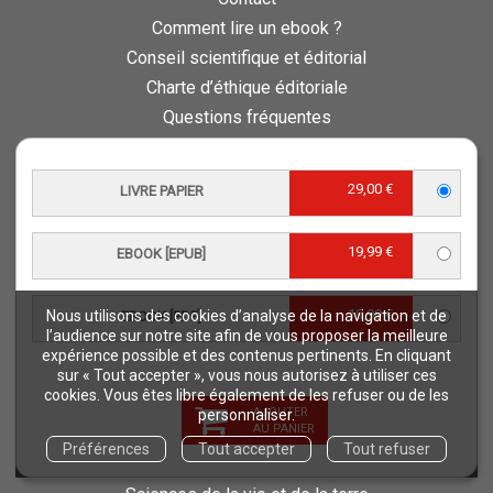
Comment lire un ebook ?
Conseil scientifique et éditorial
Charte d’éthique éditoriale
Questions fréquentes
Protection de vos données personnelles - RGPD
QUAE RECRUTE
29,00 €
LIVRE PAPIER
Retours et commandes
19,99 €
NOS THÉMATIQUES
EBOOK [EPUB]
Agriculture et productions végétales
Alimentation et nutrition humaine
19,99 €
Nous utilisons des cookies d’analyse de la navigation et de
EBOOK [PDF]
l’audience sur notre site afin de vous proposer la meilleure
Élevage et productions animales
expérience possible et des contenus pertinents. En cliquant
Forêt et sylviculture
sur « Tout accepter », vous nous autorisez à utiliser ces
cookies. Vous êtes libre également de les refuser ou de les
Milieux naturels et environnement
AJOUTER
personnaliser.
AU PANIER
Pays du Sud
Préférences
Tout accepter
Tout refuser
Pêche - Ressources aquatiques et aquacoles