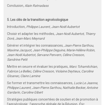
Conclusion,
Alain Ratnadass
5. Les clés de la transition agroécologique
Introduction,
Philippe Laurent, Jean-Noël Aubertot
Choisir et adapter les méthodes,
Jean-Noël Aubertot
,
Thierry
Doré
,
Jean-Marc Meynard
Générer et intégrer les connaissances,
Jean-Pierre Sarthou,
Maxime Jacquot, Jean-Philippe Deguine
,
Marie-Hélène Robin,
Jean-Noël Aubertot
,
Servane Penvern, Céline Cresson
,
Sandrine Petit
Mettre en oeuvre et évaluer les pratiques,
Marc Tchamitchian,
Fabrice Le Bellec
,
Céline Cresson, Violaine Deytieux
,
Caroline
Gloanec
,
Claire Lamine
Se former et transmettre les connaissances,
Lucie Le Jeanne,
Philippe Laurent, Jean-Pierre Sarthou
,
Nathalie Becker, Antoine
Gardarin, Caroline Gibert
Stratégies publiques concertées de soutien et de promotion à
l’agroécologie : l’approche globale de la Réunion,
Éric