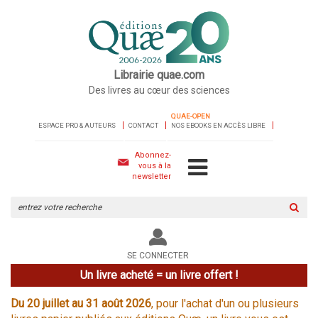
Librairie quae.com
Des livres au cœur des sciences
QUAE-OPEN
ESPACE PRO & AUTEURS
CONTACT
NOS EBOOKS EN ACCÈS LIBRE
Abonnez-
vous à la
newsletter
Rechercher
sur
le
site
SE CONNECTER
Un livre acheté = un livre offert !
Du 20 juillet au 31 août 2026
, pour l'achat d'un ou plusieurs