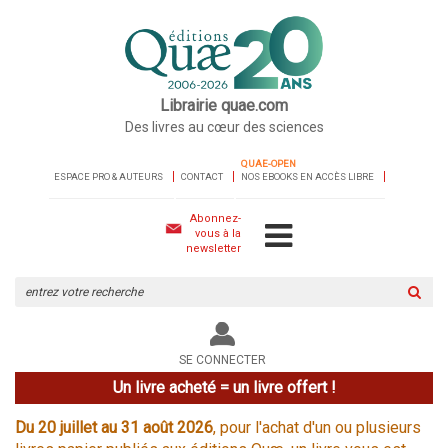
Librairie quae.com
Des livres au cœur des sciences
QUAE-OPEN
ESPACE PRO & AUTEURS
CONTACT
NOS EBOOKS EN ACCÈS LIBRE
Abonnez-
vous à la
newsletter
Rechercher
sur
le
site
SE CONNECTER
Un livre acheté = un livre offert !
Du 20 juillet au 31 août 2026
, pour l'achat d'un ou plusieurs