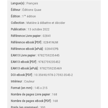
Langue(s) :
Français
Éditeur :
Éditions Quae
re
Édition :
1
édition
Collection :
Matière à débattre et décider
Publication :
13 octobre 2022
Référence Livre papier :
02841
Référence eBook [PDF] :
02841NUM
Référence eBook [ePub] :
02841EPB
EAN13 Livre papier :
9782759235445
EAN13 eBook [PDF] :
9782759235452
EAN13 eBook [ePub] :
9782759235469
DOI eBook [PDF] :
10.35690/978-2-7592-3545-2
Intérieur :
Couleur
Format (en mm)
:
145 x 215
Nombre de pages
Livre papier
:
168
Nombre de pages
eBook [PDF]
:
168
Poids (en grammes) :
300