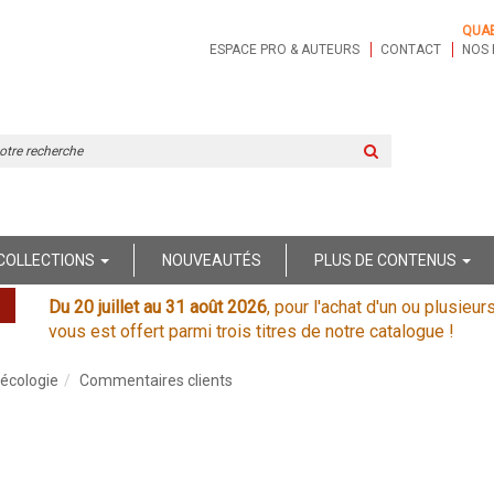
QUA
ESPACE PRO & AUTEURS
CONTACT
NOS 
Rechercher
sur
le
site
COLLECTIONS
NOUVEAUTÉS
PLUS DE CONTENUS
Du 20 juillet au 31 août 2026
, pour l'achat d'un ou plusieur
vous est offert parmi trois titres de notre catalogue !
oécologie
Commentaires clients