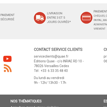
PAIEMENT
LIVRAISON
PAIEMENT
CHÈQUES, C
ENTRE 3 ET 5
SÉCURISÉ
PAYPAL, M
JOURS OUVRÉS*
ADMINISTRA
VIREMENT
CONTACT SERVICE CLIENTS
C
serviceclients@quae.fr
p
Éditions Quae - c/o INRAE RD 10 -
06
78026 Versailles Cedex
Tél : +33 6 33 35 48 40
Du lundi au vendredi
9h - 12h/ 13h30 - 17h
NOS THÉMATIQUES
E