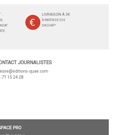
 :
LIVRAISON À 3€
B,
À PARTIR DE 50 €
ANDAT
D'ACHAT*
TIF,
ONTACT JOURNALISTES
resse@editions-quae.com
 71 15 24 28
SPACE PRO