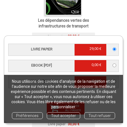
Les dépendances vertes des
infrastructures de transport
Livre papier
20,00 €
29,00 €
LIVRE PAPIER
0,00 €
EBOOK [PDF]
0,00 €
Nous utilisons des cookies d’analyse de la navigation et de
EBOOK [EPUB]
l’audience sur notre site afin de vous proposer la meilleure
expérience possible et des contenus pertinents. En cliquant
sur « Tout accepter », vous nous autorisez à utiliser ces
cookies. Vous êtes libre également de les refuser ou de les
AJOUTER
personnaliser.
AU PANIER
Chlordécone aux Antilles
Préférences
Tout accepter
Tout refuser
Livre papier
30,00 €