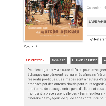
Collection :
H
LIVRE PAPIE
Référenc
Agrandir
PRÉSENTATION
SOMMAIRE
LU DANS LA PRESSE
A
Pour les regarder vivre ou se défaire, pour témoigner 
échanges que génèrent les marchés africains, Véroni
ressentis poétiques. Ses images sont à hauteur d'éta
proposés par des auteurs choisis pour leurs regards 
une forme de passage entre gens d’ailleurs et ceux d’
montrant la place essentielle des « femmes-fleurs » s
itinéraire de voyageur, de guide et de conteur du bout