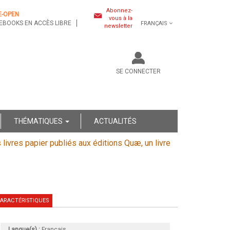
Abonnez-
E-OPEN
vous à la
EBOOKS EN ACCÈS LIBRE
FRANÇAIS
newsletter
SE CONNECTER
THÉMATIQUES
ACTUALITÉS
s livres papier publiés aux éditions Quæ, un livre
ARACTÉRISTIQUES
Langue(s) :
Français