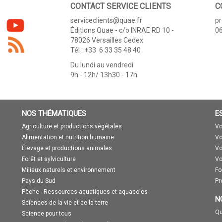
CONTACT SERVICE CLIENTS
C
serviceclients@quae.fr
p
Éditions Quae - c/o INRAE RD 10 -
06
78026 Versailles Cedex
Tél : +33 6 33 35 48 40
Du lundi au vendredi
9h - 12h/ 13h30 - 17h
NOS THÉMATIQUES
E
Agriculture et productions végétales
Vo
Alimentation et nutrition humaine
Vo
Élevage et productions animales
Vo
Forêt et sylviculture
Vo
Milieux naturels et environnement
Fo
Pays du Sud
Pr
Pêche - Ressources aquatiques et aquacoles
N
Sciences de la vie et de la terre
Qu
Science pour tous