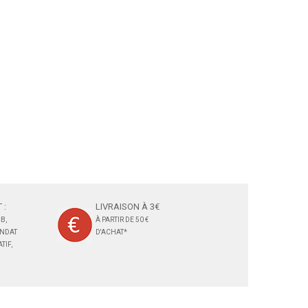
 :
LIVRAISON À 3€
B,
À PARTIR DE 50 €
ANDAT
D'ACHAT*
TIF,