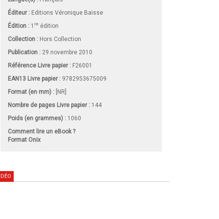
Éditeur :
Editions Véronique Baisse
re
Édition :
1
édition
Collection :
Hors Collection
Publication :
29 novembre 2010
Référence Livre papier :
F26001
EAN13 Livre papier :
9782953675009
Format (en mm)
:
[NR]
Nombre de pages
Livre papier
:
144
Poids (en grammes) :
1060
Comment lire un eBook ?
Format Onix
IDÉO