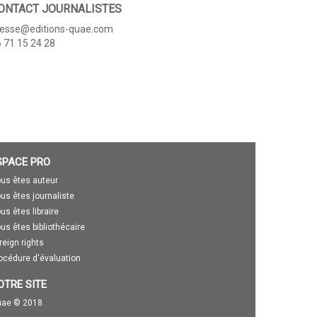
ONTACT JOURNALISTES
resse@editions-quae.com
 71 15 24 28
SPACE PRO
us êtes auteur
us êtes journaliste
us êtes libraire
us êtes bibliothécaire
reign rights
océdure d'évaluation
OTRE SITE
ae © 2018