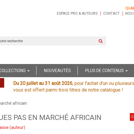
QUA
ESPACE PRO & AUTEURS
CONTACT
NOS 
Rechercher
sur
le
site
COLLECTIONS
NOUVEAUTÉS
PLUS DE CONTENUS
Du 20 juillet au 31 août 2026
, pour l'achat d'un ou plusieur
vous est offert parmi trois titres de notre catalogue !
arché africain
UES PAS EN MARCHÉ AFRICAIN
C
aisse
(auteur)