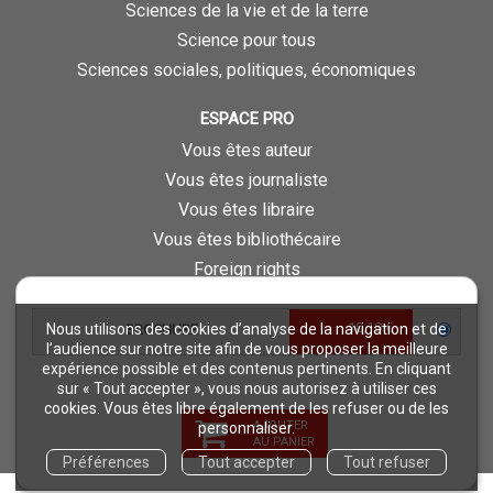
Sciences de la vie et de la terre
Science pour tous
Sciences sociales, politiques, économiques
ESPACE PRO
Vous êtes auteur
Vous êtes journaliste
Vous êtes libraire
Vous êtes bibliothécaire
Foreign rights
Procédure d'évaluation
10,10 €
Nous utilisons des cookies d’analyse de la navigation et de
BROCHURE
NOTRE SITE
l’audience sur notre site afin de vous proposer la meilleure
expérience possible et des contenus pertinents. En cliquant
Quae © 2018
sur « Tout accepter », vous nous autorisez à utiliser ces
Mentions légales
cookies. Vous êtes libre également de les refuser ou de les
AJOUTER
personnaliser.
Déclaration d'accessibilité
AU PANIER
Préférences
Tout accepter
Tout refuser