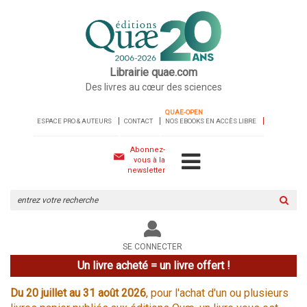
Librairie quae.com
Des livres au cœur des sciences
QUAE-OPEN
ESPACE PRO & AUTEURS
CONTACT
NOS EBOOKS EN ACCÈS LIBRE
Abonnez-
vous à la
newsletter
Rechercher
sur
le
site
SE CONNECTER
Un livre acheté = un livre offert !
Du 20 juillet au 31 août 2026
, pour l'achat d'un ou plusieurs