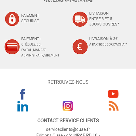
* EN FRANCE MÉTROPOLITAINE
LIVRAISON
PAIEMENT
ENTRE 3 ET 5
SÉCURISÉ
JOURS OUVRÉS*
PAIEMENT :
LIVRAISON À 3€
CHÈQUES, CB,
À PARTIR DE 50 € D'ACHAT*
PAYPAL, MANDAT
ADMINISTRATIF, VIREMENT
RETROUVEZ-NOUS
CONTACT SERVICE CLIENTS
serviceclients@quae.fr
Éditions Quae - c/o INRAE RD 10 -