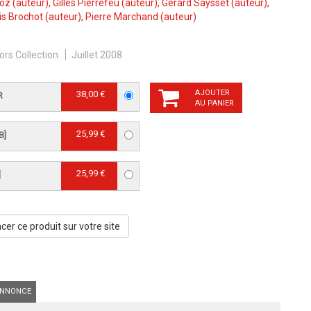
Coz
(auteur),
Gilles Pierrefeu
(auteur),
Gérard Saysset
(auteur),
is Brochot
(auteur),
Pierre Marchand
(auteur)
ors Collection
Juillet 2008
AJOUTER
38,00 €
R
AU PANIER
25,99 €
B]
25,99 €
]
er ce produit sur votre site
NNONCE