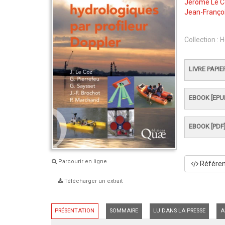
Jérôme Le 
Jean-Franço
Collection :
H
LIVRE PAPIE
EBOOK [EPU
EBOOK [PDF
Parcourir en ligne
Référenc
Télécharger un extrait
PRÉSENTATION
SOMMAIRE
LU DANS LA PRESSE
A