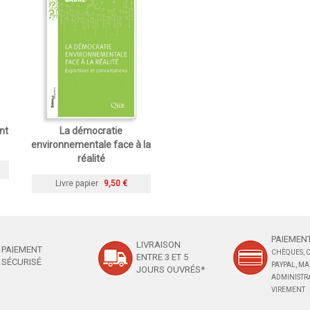
nt
La démocratie
environnementale face à la
réalité
Livre papier
9,50 €
PAIEMENT
LIVRAISON
PAIEMENT
CHÈQUES, C
ENTRE 3 ET 5
SÉCURISÉ
PAYPAL, M
JOURS OUVRÉS*
ADMINISTRA
VIREMENT