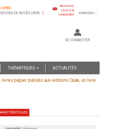
Abonnez-
E-OPEN
vous à la
EBOOKS EN ACCÈS LIBRE
FRANÇAIS
newsletter
SE CONNECTER
THÉMATIQUES
ACTUALITÉS
s livres papier publiés aux éditions Quæ, un livre
ARACTÉRISTIQUES
Langue(s) :
Français