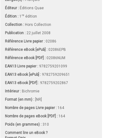
Éditeur :
Éditions Quae
re
Édition :
1
édition
Collection :
Hors Collection
Publication :
22 juillet 2008
Référence Livre papier :
02086
Référence eBook [ePub] :
02086EPB
Référence eBook [PDF] :
02086NUM
EAN13 Livre papier :
9782759201099
EAN13 eBook [ePub] :
9782759209651
EAN13 eBook [PDF] :
9782759202867
Intérieur :
Bichromie
Format (en mm)
:
[NR]
Nombre de pages
Livre papier
:
164
Nombre de pages
eBook [PDF]
:
164
Poids (en grammes) :
310
Comment lire un eBook ?
Format Onix