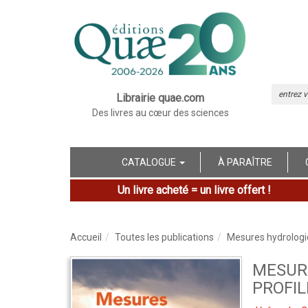
Librairie quae.com
Des livres au cœur des sciences
CATALOGUE
À PARAÎTRE
Un livre acheté = un livre offert !
Accueil
Toutes les publications
Mesures hydrologiq
MESUR
PROFI