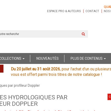
QUA
ESPACE PRO & AUTEURS
CONTACT
NOS 
Rechercher
sur
le
site
COLLECTIONS
NOUVEAUTÉS
PLUS DE CONTENUS
Du 20 juillet au 31 août 2026
, pour l'achat d'un ou plusieur
vous est offert parmi trois titres de notre catalogue !
ues par profileur Doppler
ES HYDROLOGIQUES PAR
C
LEUR DOPPLER