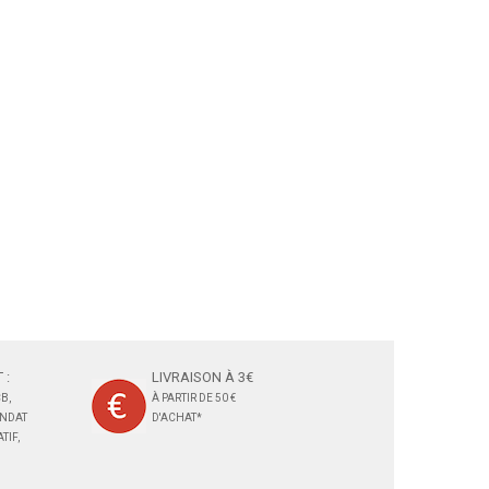
 :
LIVRAISON À 3€
B,
À PARTIR DE 50 €
ANDAT
D'ACHAT*
TIF,