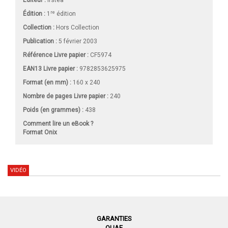
Éditeur :
Irstea
re
Édition :
1
édition
Collection :
Hors Collection
Publication :
5 février 2003
Référence Livre papier :
CF5974
EAN13 Livre papier :
9782853625975
Format (en mm)
:
160 x 240
Nombre de pages
Livre papier
:
240
Poids (en grammes) :
438
Comment lire un eBook ?
Format Onix
VIDÉO
GARANTIES
QUAE