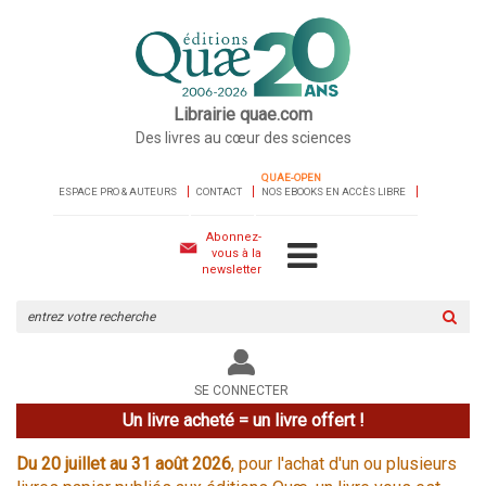
Librairie quae.com
Des livres au cœur des sciences
QUAE-OPEN
ESPACE PRO & AUTEURS
CONTACT
NOS EBOOKS EN ACCÈS LIBRE
Abonnez-
vous à la
newsletter
Rechercher
sur
le
site
SE CONNECTER
Un livre acheté = un livre offert !
Du 20 juillet au 31 août 2026
, pour l'achat d'un ou plusieurs