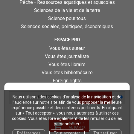
Pêche - Ressources aquatiques et aquacoles
Sciences de la vie et de la terre
Science pour tous
Sciences sociales, politiques, économiques
ESPACE PRO
Vous êtes auteur
Vous êtes journaliste
Vous êtes libraire
Vous êtes bibliothécaire
Foreign rights
Procédure d'évaluation
25,40 €
Nous utilisons des cookies d’analyse de la navigation et de
LIVRE PAPIER
NOTRE SITE
l’audience sur notre site afin de vous proposer la meilleure
expérience possible et des contenus pertinents. En cliquant
Quae © 2018
sur « Tout accepter », vous nous autorisez à utiliser ces
Mentions légales
cookies. Vous êtes libre également de les refuser ou de les
AJOUTER
personnaliser.
Déclaration d'accessibilité
AU PANIER
Préférences
Tout accepter
Tout refuser