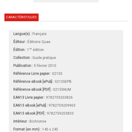
CARACTÉRISTIQUES
Langue(s) :
Français
Éditeur :
Éditions Quae
re
Édition :
1
édition
Collection :
Guide pratique
Publication :
5 février 2010
Référence Livre papier :
02155
Référence eBook [ePub] :
02155EPB
Référence eBook [PDF] :
02155NUM
EAN13 Livre papier :
9782759203826
EAN13 eBook [ePub] :
9782759209903
EAN13 eBook [PDF] :
9782759203833
Intérieur :
Bichromie
Format (en mm)
:
140 x 245