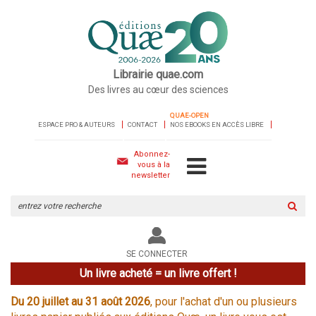
Librairie quae.com
Des livres au cœur des sciences
QUAE-OPEN
ESPACE PRO & AUTEURS
CONTACT
NOS EBOOKS EN ACCÈS LIBRE
Abonnez-
vous à la
newsletter
Rechercher
sur
le
site
SE CONNECTER
Un livre acheté = un livre offert !
Du 20 juillet au 31 août 2026
, pour l'achat d'un ou plusieurs