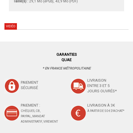
Taille(s) :
29,1 Mo (ePub), 43,9 Mo (PDF)
VIDÉO
GARANTIES
QUAE
* EN FRANCE MÉTROPOLITAINE
LIVRAISON
PAIEMENT
ENTRE 3 ET 5
SÉCURISÉ
JOURS OUVRÉS*
PAIEMENT :
LIVRAISON À 3€
CHÈQUES, CB,
À PARTIR DE 50 € D'ACHAT*
PAYPAL, MANDAT
ADMINISTRATIF, VIREMENT