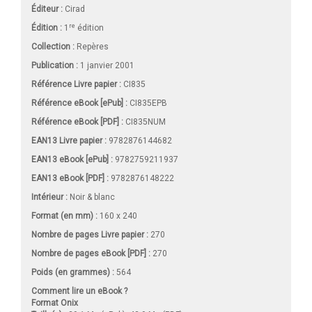
Éditeur :
Cirad
re
Édition :
1
édition
Collection :
Repères
Publication :
1 janvier 2001
Référence Livre papier :
CI835
Référence eBook [ePub] :
CI835EPB
Référence eBook [PDF] :
CI835NUM
EAN13 Livre papier :
9782876144682
EAN13 eBook [ePub] :
9782759211937
EAN13 eBook [PDF] :
9782876148222
Intérieur :
Noir & blanc
Format (en mm)
:
160 x 240
Nombre de pages
Livre papier
:
270
Nombre de pages
eBook [PDF]
:
270
Poids (en grammes) :
564
Comment lire un eBook ?
Format Onix