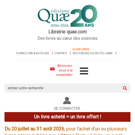
Librairie quae.com
Des livres au cœur des sciences
QUAE-OPEN
ESPACE PRO & AUTEURS
CONTACT
NOS EBOOKS EN ACCÈS LIBRE
Abonnez-
vous à la
newsletter
Rechercher
sur
le
site
SE CONNECTER
Un livre acheté = un livre offert !
Du 20 juillet au 31 août 2026
, pour l'achat d'un ou plusieurs