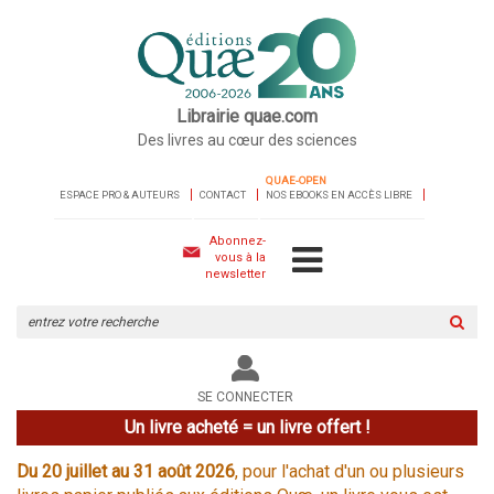
Librairie quae.com
Des livres au cœur des sciences
QUAE-OPEN
ESPACE PRO & AUTEURS
CONTACT
NOS EBOOKS EN ACCÈS LIBRE
Abonnez-
vous à la
newsletter
Rechercher
sur
le
site
SE CONNECTER
Un livre acheté = un livre offert !
Du 20 juillet au 31 août 2026
, pour l'achat d'un ou plusieurs