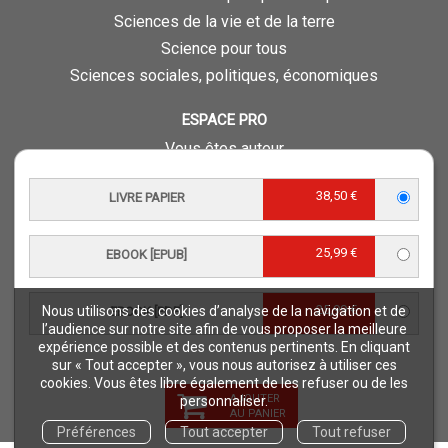
Sciences de la vie et de la terre
Science pour tous
Sciences sociales, politiques, économiques
ESPACE PRO
Vous êtes auteur
Vous êtes journaliste
38,50 €
LIVRE PAPIER
Vous êtes libraire
Vous êtes bibliothécaire
25,99 €
Foreign rights
EBOOK [EPUB]
Procédure d'évaluation
25,99 €
Nous utilisons des cookies d’analyse de la navigation et de
EBOOK [PDF]
NOTRE SITE
l’audience sur notre site afin de vous proposer la meilleure
expérience possible et des contenus pertinents. En cliquant
Quae © 2018
sur « Tout accepter », vous nous autorisez à utiliser ces
Mentions légales
cookies. Vous êtes libre également de les refuser ou de les
AJOUTER
personnaliser.
Déclaration d'accessibilité
AU PANIER
Préférences
Tout accepter
Tout refuser