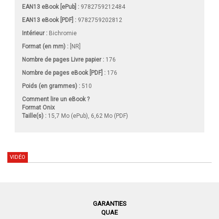
EAN13 eBook [ePub] :
9782759212484
EAN13 eBook [PDF] :
9782759202812
Intérieur :
Bichromie
Format (en mm)
:
[NR]
Nombre de pages
Livre papier
:
176
Nombre de pages
eBook [PDF]
:
176
Poids (en grammes) :
510
Comment lire un eBook ?
Format Onix
Taille(s) :
15,7 Mo (ePub), 6,62 Mo (PDF)
VIDÉO
GARANTIES
QUAE