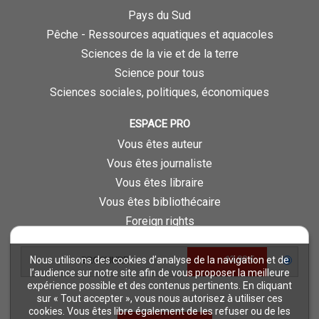
Pays du Sud
Pêche - Ressources aquatiques et aquacoles
Sciences de la vie et de la terre
Science pour tous
Sciences sociales, politiques, économiques
ESPACE PRO
Vous êtes auteur
Vous êtes journaliste
Vous êtes libraire
Vous êtes bibliothécaire
Foreign rights
Procédure d'évaluation
13,90 €
Nous utilisons des cookies d’analyse de la navigation et de
BROCHURE
NOTRE SITE
l’audience sur notre site afin de vous proposer la meilleure
expérience possible et des contenus pertinents. En cliquant
Quae © 2018
sur « Tout accepter », vous nous autorisez à utiliser ces
Mentions légales
cookies. Vous êtes libre également de les refuser ou de les