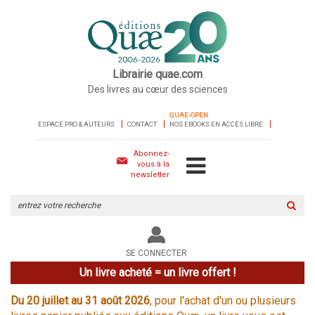
Librairie quae.com
Des livres au cœur des sciences
QUAE-OPEN
ESPACE PRO & AUTEURS
CONTACT
NOS EBOOKS EN ACCÈS LIBRE
Abonnez-
vous à la
newsletter
Rechercher
sur
le
site
SE CONNECTER
Un livre acheté = un livre offert !
Du 20 juillet au 31 août 2026
, pour l'achat d'un ou plusieurs