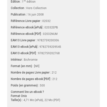
re
Édition :
1
édition
Collection :
Hors Collection
Publication :
16 juin 2008
Référence Livre papier :
02032
Référence eBook [ePub] :
02032EPB
Référence eBook [PDF] :
02032NUM
EAN13 Livre papier :
9782759200306
EAN13 eBook [ePub] :
9782759209545
EAN13 eBook [PDF] :
9782759202768
Intérieur :
Bichromie
Format (en mm)
:
[NR]
Nombre de pages
Livre papier
:
212
Nombre de pages
eBook [PDF]
:
212
Poids (en grammes) :
500
Comment lire un eBook ?
Format Onix
Taille(s) :
4,71 Mo (ePub), 22 Mo (PDF)