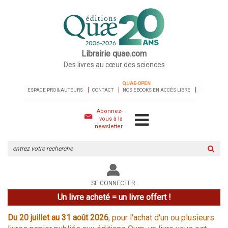
Librairie quae.com
Des livres au cœur des sciences
QUAE-OPEN
ESPACE PRO & AUTEURS
CONTACT
NOS EBOOKS EN ACCÈS LIBRE
Abonnez-
vous à la
newsletter
Rechercher
sur
le
site
SE CONNECTER
Un livre acheté = un livre offert !
Du 20 juillet au 31 août 2026
, pour l'achat d'un ou plusieurs