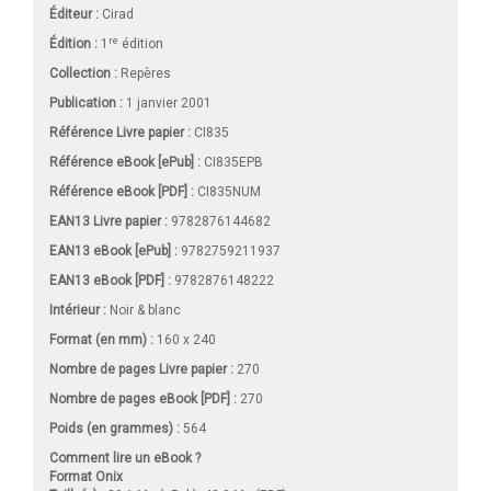
Éditeur :
Cirad
re
Édition :
1
édition
Collection :
Repères
Publication :
1 janvier 2001
Référence Livre papier :
CI835
Référence eBook [ePub] :
CI835EPB
Référence eBook [PDF] :
CI835NUM
EAN13 Livre papier :
9782876144682
EAN13 eBook [ePub] :
9782759211937
EAN13 eBook [PDF] :
9782876148222
Intérieur :
Noir & blanc
Format (en mm)
:
160 x 240
Nombre de pages
Livre papier
:
270
Nombre de pages
eBook [PDF]
:
270
Poids (en grammes) :
564
Comment lire un eBook ?
Format Onix