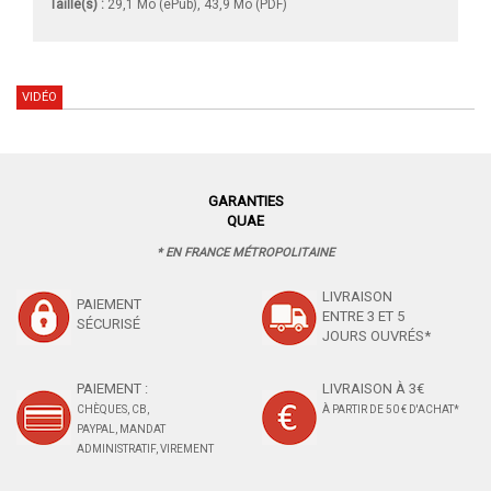
Taille(s) :
29,1 Mo (ePub), 43,9 Mo (PDF)
VIDÉO
GARANTIES
QUAE
* EN FRANCE MÉTROPOLITAINE
LIVRAISON
PAIEMENT
ENTRE 3 ET 5
SÉCURISÉ
JOURS OUVRÉS*
PAIEMENT :
LIVRAISON À 3€
CHÈQUES, CB,
À PARTIR DE 50 € D'ACHAT*
PAYPAL, MANDAT
ADMINISTRATIF, VIREMENT