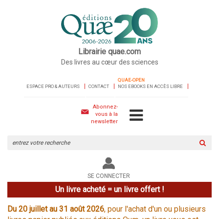
Librairie quae.com
Des livres au cœur des sciences
QUAE-OPEN
ESPACE PRO & AUTEURS
CONTACT
NOS EBOOKS EN ACCÈS LIBRE
Abonnez-
vous à la
newsletter
Rechercher
sur
le
site
SE CONNECTER
Un livre acheté = un livre offert !
Du 20 juillet au 31 août 2026
, pour l'achat d'un ou plusieurs