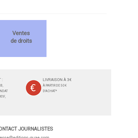
Ventes
de droits
 :
LIVRAISON À 3€
B,
À PARTIR DE 50 €
ANDAT
D'ACHAT*
TIF,
ONTACT JOURNALISTES
resse@editions-quae.com