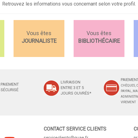
Retrouvez les informations vous concernant selon votre profil.
Vous êtes
Vous êtes
JOURNALISTE
BIBLIOTHÉCAIRE
PAIEMENT
LIVRAISON
PAIEMENT
CHÈQUES, C
ENTRE 3 ET 5
SÉCURISÉ
PAYPAL, M
JOURS OUVRÉS*
ADMINISTRA
VIREMENT
CONTACT SERVICE CLIENTS
C
serviceclients@quae.fr
p