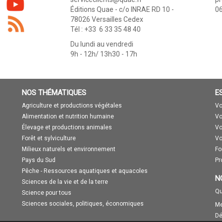
Éditions Quae - c/o INRAE RD 10 -
06
78026 Versailles Cedex
Tél : +33 6 33 35 48 40
Du lundi au vendredi
9h - 12h/ 13h30 - 17h
NOS THÉMATIQUES
E
Agriculture et productions végétales
Vo
Alimentation et nutrition humaine
Vo
Élevage et productions animales
Vo
Forêt et sylviculture
Vo
Milieux naturels et environnement
Fo
Pays du Sud
Pr
Pêche - Ressources aquatiques et aquacoles
N
Sciences de la vie et de la terre
Qu
Science pour tous
Sciences sociales, politiques, économiques
Me
Dé