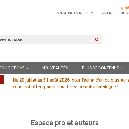
QUA
ESPACE PRO & AUTEURS
CONTACT
NOS 
Rechercher
sur
le
site
COLLECTIONS
NOUVEAUTÉS
PLUS DE CONTENUS
Du 20 juillet au 31 août 2026
, pour l'achat d'un ou plusieur
vous est offert parmi trois titres de notre catalogue !
Espace pro et auteurs