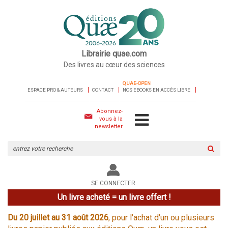
Librairie quae.com
Des livres au cœur des sciences
QUAE-OPEN
ESPACE PRO & AUTEURS
CONTACT
NOS EBOOKS EN ACCÈS LIBRE
Abonnez-
vous à la
newsletter
Rechercher
sur
le
site
SE CONNECTER
Un livre acheté = un livre offert !
Du 20 juillet au 31 août 2026
, pour l'achat d'un ou plusieurs