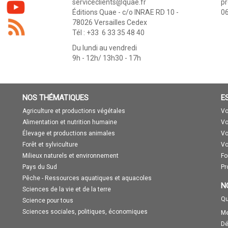
serviceclients@quae.fr
p
Éditions Quae - c/o INRAE RD 10 -
06
78026 Versailles Cedex
Tél : +33 6 33 35 48 40
Du lundi au vendredi
9h - 12h/ 13h30 - 17h
NOS THÉMATIQUES
E
Agriculture et productions végétales
Vo
Alimentation et nutrition humaine
Vo
Élevage et productions animales
Vo
Forêt et sylviculture
Vo
Milieux naturels et environnement
Fo
Pays du Sud
Pr
Pêche - Ressources aquatiques et aquacoles
N
Sciences de la vie et de la terre
Qu
Science pour tous
Sciences sociales, politiques, économiques
Me
Dé