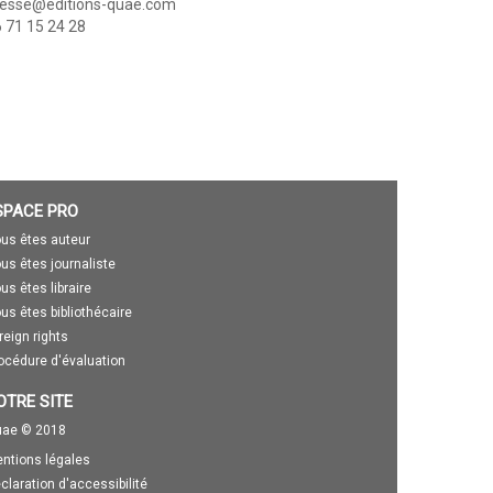
resse@editions-quae.com
 71 15 24 28
SPACE PRO
us êtes auteur
us êtes journaliste
us êtes libraire
us êtes bibliothécaire
reign rights
océdure d'évaluation
OTRE SITE
ae © 2018
ntions légales
claration d'accessibilité