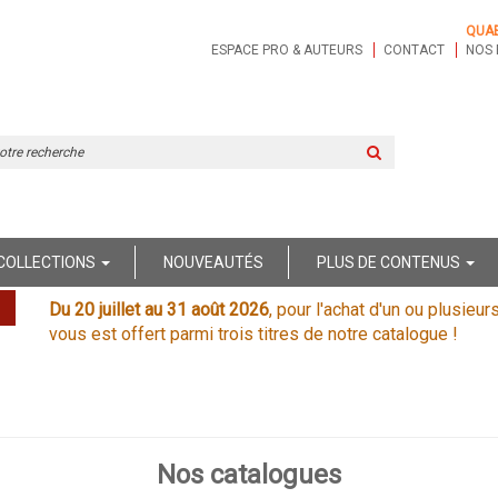
QUA
ESPACE PRO & AUTEURS
CONTACT
NOS 
Rechercher
sur
le
site
COLLECTIONS
NOUVEAUTÉS
PLUS DE CONTENUS
Du 20 juillet au 31 août 2026
, pour l'achat d'un ou plusieur
vous est offert parmi trois titres de notre catalogue !
Nos catalogues