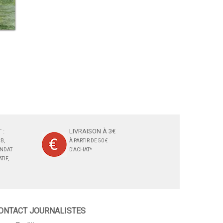
 :
LIVRAISON À 3€
B,
À PARTIR DE 50 €
ANDAT
D'ACHAT*
TIF,
ONTACT JOURNALISTES