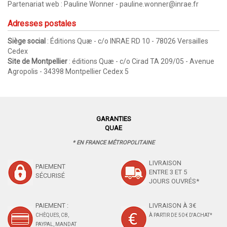
Partenariat web : Pauline Wonner -
pauline.wonner@inrae.fr
Adresses postales
Siège social
: Éditions Quæ - c/o INRAE RD 10 - 78026 Versailles
Cedex
Site de Montpellier
: éditions Quæ - c/o Cirad TA 209/05 - Avenue
Agropolis - 34398 Montpellier Cedex 5
GARANTIES
QUAE
* EN FRANCE MÉTROPOLITAINE
LIVRAISON
PAIEMENT
ENTRE 3 ET 5
SÉCURISÉ
JOURS OUVRÉS*
PAIEMENT :
LIVRAISON À 3€
CHÈQUES, CB,
À PARTIR DE 50 € D'ACHAT*
PAYPAL, MANDAT