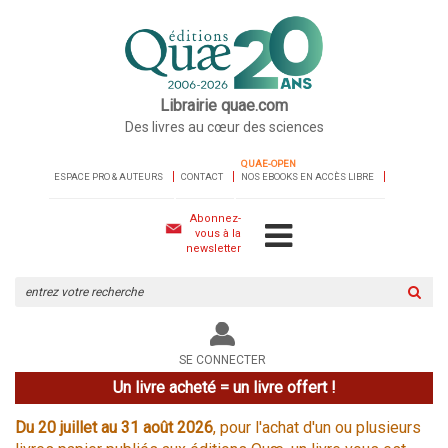
Librairie quae.com
Des livres au cœur des sciences
QUAE-OPEN
ESPACE PRO & AUTEURS
CONTACT
NOS EBOOKS EN ACCÈS LIBRE
Abonnez-
vous à la
newsletter
Rechercher
sur
le
site
SE CONNECTER
Un livre acheté = un livre offert !
Du 20 juillet au 31 août 2026
, pour l'achat d'un ou plusieurs