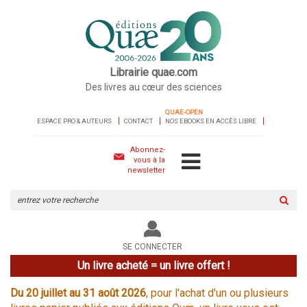
Librairie quae.com
Des livres au cœur des sciences
QUAE-OPEN
ESPACE PRO & AUTEURS
CONTACT
NOS EBOOKS EN ACCÈS LIBRE
Abonnez-
vous à la
newsletter
Rechercher
sur
le
site
SE CONNECTER
Un livre acheté = un livre offert !
Du 20 juillet au 31 août 2026
, pour l'achat d'un ou plusieurs