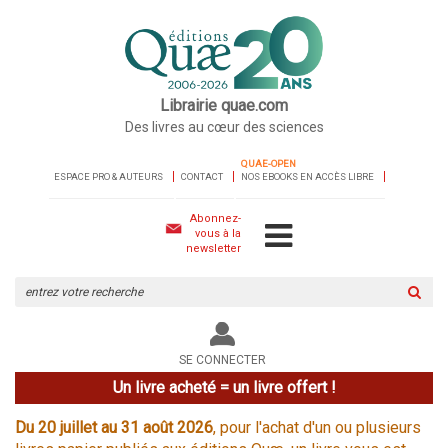
Librairie quae.com
Des livres au cœur des sciences
QUAE-OPEN
ESPACE PRO & AUTEURS
CONTACT
NOS EBOOKS EN ACCÈS LIBRE
Abonnez-
vous à la
newsletter
Rechercher
sur
le
site
SE CONNECTER
Un livre acheté = un livre offert !
Du 20 juillet au 31 août 2026
, pour l'achat d'un ou plusieurs