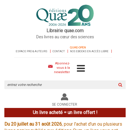
Librairie quae.com
Des livres au cœur des sciences
QUAE-OPEN
ESPACE PRO & AUTEURS
CONTACT
NOS EBOOKS EN ACCÈS LIBRE
Abonnez-
vous à la
newsletter
Rechercher
sur
le
site
SE CONNECTER
Un livre acheté = un livre offert !
Du 20 juillet au 31 août 2026
, pour l'achat d'un ou plusieurs